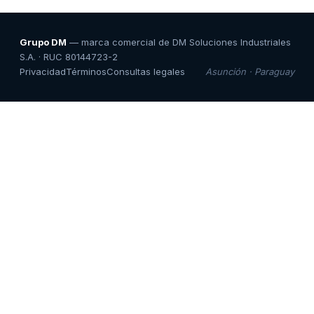
Grupo DM
— marca comercial de DM Soluciones Industriales
S.A. · RUC 80144723-2
Privacidad
Términos
Consultas legales
Asunción · Paraguay